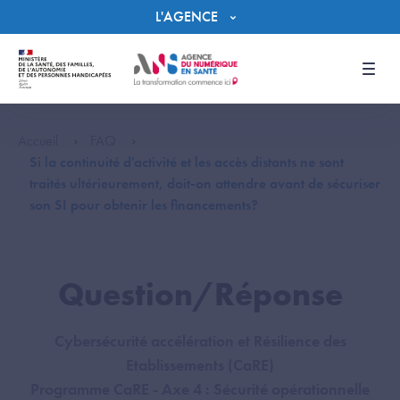
Panneau de gestion des cookies
L'AGENCE
Men
Accueil
FAQ
Si la continuité d'activité et les accès distants ne sont
traités ultérieurement, doit-on attendre avant de sécuriser
son SI pour obtenir les financements?
Question/Réponse
Cybersécurité accélération et Résilience des
Etablissements (CaRE)
Programme CaRE - Axe 4 : Sécurité opérationnelle