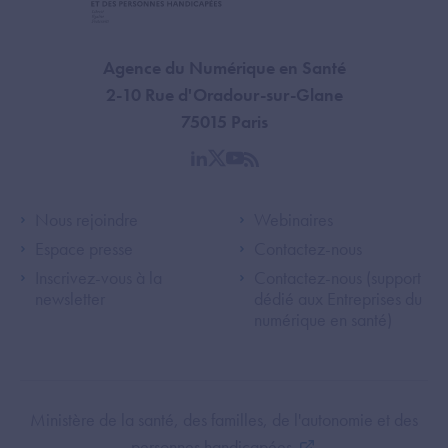
Agence du Numérique en Santé
2-10 Rue d'Oradour-sur-Glane
75015 Paris
linkedin
twitter
youtube
rss
Footer Left ANS
Footer Right A
Nous rejoindre
Webinaires
Espace presse
Contactez-nous
Inscrivez-vous à la
Contactez-nous (support
newsletter
dédié aux Entreprises du
numérique en santé)
Footer Bottom ANS
Ministère de la santé, des familles, de l'autonomie et des
personnes handicapées