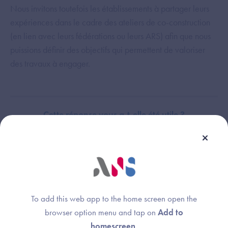
Nous invitons toutefois les établissements à partager leurs
expériences dans le cadre des ateliers de co-construction
(en lien avec leurs fédérations ou leurs ARS) afin que nous
puissions définir des objectifs qui permettent de valoriser
des travaux à engager.
Cette réponse vous a-t-elle été utile ?
Thème :
Axe 4 - Sécurité opérationnelle
To add this web app to the home screen open the
browser option menu and tap on
Add to
homescreen
.