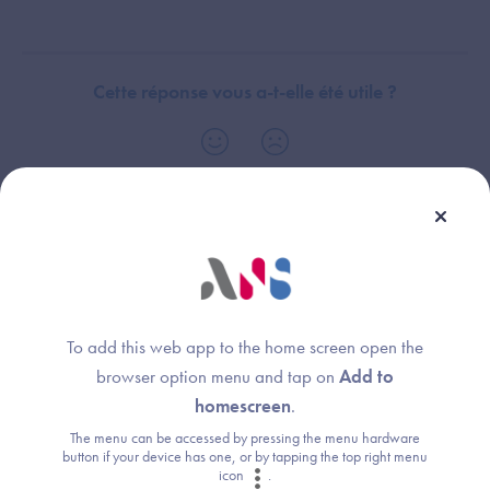
Cette réponse vous a-t-elle été utile ?
Thème :
Financements
To add this web app to the home screen open the
browser option menu and tap on
Add to
homescreen
.
Une question ?
The menu can be accessed by pressing the menu hardware
button if your device has one, or by tapping the top right menu
Retrouvez les réponses aux questions les
icon
.