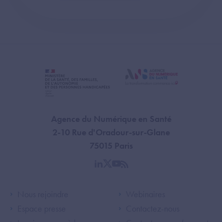
Agence du Numérique en Santé
2-10 Rue d'Oradour-sur-Glane
75015 Paris
linkedin
twitter
youtube
rss
Footer Left ANS
Footer Right A
Nous rejoindre
Webinaires
Espace presse
Contactez-nous