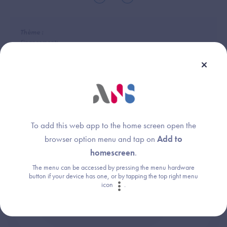
Thème :
Financements
To add this web app to the home screen open the
Une question ?
browser option menu and tap on
Add to
Retrouvez les réponses aux questions les
homescreen
.
plus fréquentes (FAQ).
The menu can be accessed by pressing the menu hardware
button if your device has one, or by tapping the top right menu
icon
.
Consultez la FAQ