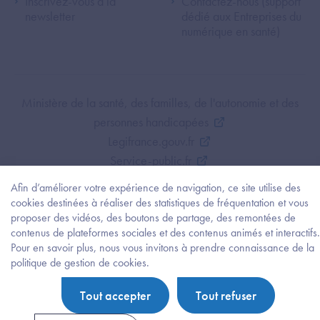
Inscrivez-vous à la
Contactez-nous (support
newsletter
dédié aux Entreprises du
numérique en santé)
Footer Bottom ANS
Ministère de la santé, des familles, de l'autonomie et des
personnes handicapées
Legifrance.gouv.fr
Service-public.fr
Mentions légales
Afin d’améliorer votre expérience de navigation, ce site utilise des
Politique de protection des données personnelles
cookies destinées à réaliser des statistiques de fréquentation et vous
proposer des vidéos, des boutons de partage, des remontées de
Politique de gestion de cookies
contenus de plateformes sociales et des contenus animés et interactifs.
Gestion des cookies
Pour en savoir plus, nous vous invitons à prendre connaissance de la
Plan du site
Besoi
politique de gestion de cookies.
d'être
Accessibilité : partiellement conforme
guidé
Tout accepter
Tout refuser
?
Trouv