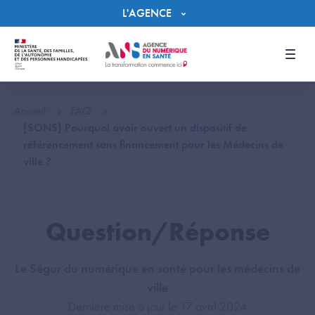
Panneau de gestion des cookies
L'AGENCE
Men
Accueil
FAQ
[SONS] Pourquoi avoir ouvert un dispositif de
référencement sans financement pour les Médecins de
ville ?
Question/Réponse
Le Ségur du numérique en santé pour les médecins de
ville
Dernière mise à jour le 17 avril 2024