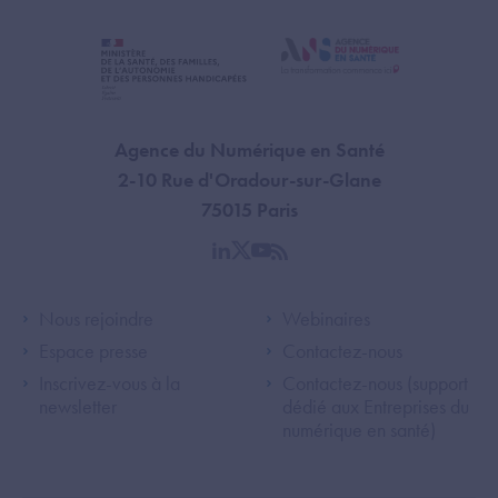
Agence du Numérique en Santé
2-10 Rue d'Oradour-sur-Glane
75015 Paris
linkedin
twitter
youtube
rss
Footer Left ANS
Footer Right A
Nous rejoindre
Webinaires
Espace presse
Contactez-nous
Inscrivez-vous à la
Contactez-nous (support
newsletter
dédié aux Entreprises du
numérique en santé)