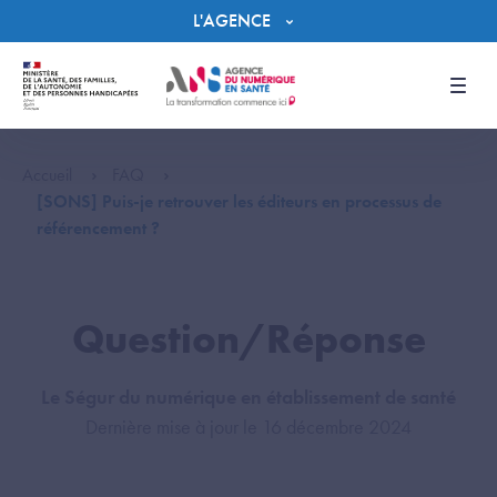
Panneau de gestion des cookies
L'AGENCE
Men
Accueil
FAQ
[SONS] Puis-je retrouver les éditeurs en processus de
référencement ?
Question/Réponse
Le Ségur du numérique en établissement de santé
Dernière mise à jour le 16 décembre 2024