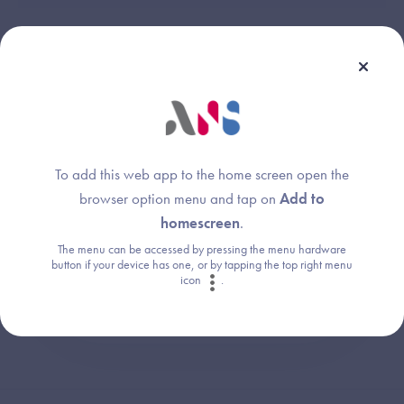
Une question ?
Retrouvez les réponses aux questions les
To add this web app to the home screen open the
plus fréquentes (FAQ).
browser option menu and tap on
Add to
homescreen
.
The menu can be accessed by pressing the menu hardware
Consultez la FAQ
button if your device has one, or by tapping the top right menu
icon
.