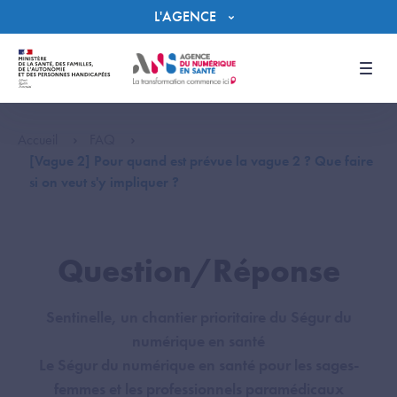
Panneau de gestion des cookies
L'AGENCE
Men
Accueil
FAQ
[Vague 2] Pour quand est prévue la vague 2 ? Que faire
si on veut s'y impliquer ?
Question/Réponse
Sentinelle, un chantier prioritaire du Ségur du
numérique en santé
Le Ségur du numérique en santé pour les sages-
femmes et les professionnels paramédicaux