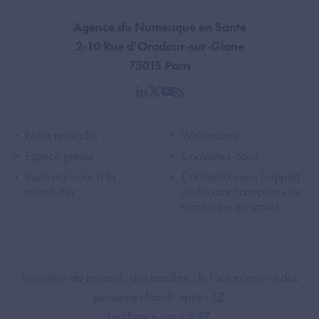
Agence du Numérique en Santé
2-10 Rue d'Oradour-sur-Glane
75015 Paris
linkedin
twitter
youtube
rss
Footer Left ANS
Footer Right A
Nous rejoindre
Webinaires
Espace presse
Contactez-nous
Inscrivez-vous à la
Contactez-nous (support
newsletter
dédié aux Entreprises du
numérique en santé)
Footer Bottom ANS
Ministère de la santé, des familles, de l'autonomie et des
personnes handicapées
Legifrance.gouv.fr