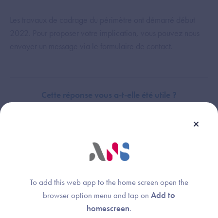
Les travaux de cadrage du périmètre ont démarré début
2022. Pour proposer votre implication, vous pouvez nous
envoyer un message via le formulaire de contact.
Cette réponse vous a-t-elle été utile ?
Thème :
Périmètre Segur
To add this web app to the home screen open the
browser option menu and tap on
Add to
homescreen
.