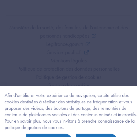
Footer Bottom ANS
Ministère de la santé, des familles, de l'autonomie et des
personnes handicapées
Legifrance.gouv.fr
Service-public.fr
Mentions légales
Politique de protection des données personnelles
Politique de gestion de cookies
Gestion des cookies
Plan du site
Afin d’améliorer votre expérience de navigation, ce site utilise des
Accessibilité : partiellement conforme
cookies destinées à réaliser des statistiques de fréquentation et vous
proposer des vidéos, des boutons de partage, des remontées de
contenus de plateformes sociales et des contenus animés et interactifs.
Pour en savoir plus, nous vous invitons à prendre connaissance de la
Besoi
politique de gestion de cookies.
d'être
guidé