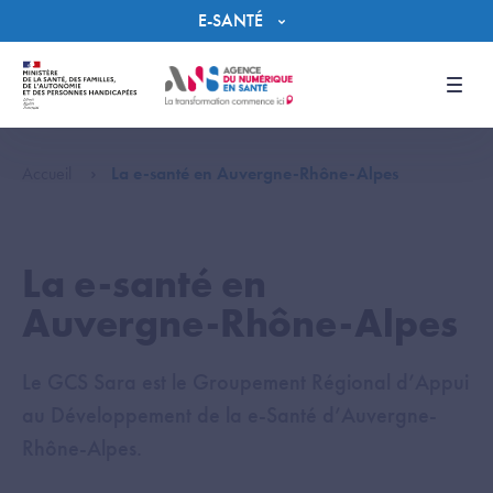
Panneau de gestion des cookies
E-SANTÉ
Men
Accueil
La e-santé en Auvergne-Rhône-Alpes
La e-santé en
Auvergne-Rhône-Alpes
Le GCS Sara est le Groupement Régional d’Appui
au Développement de la e-Santé d’Auvergne-
Rhône-Alpes.