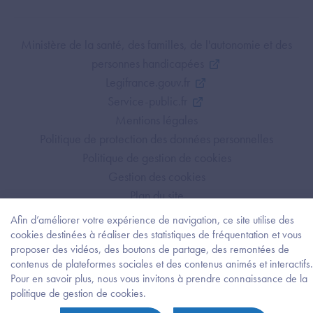
Footer Bottom ANS
Ministère de la santé, des familles, de l'autonomie et des
personnes handicapées
Legifrance.gouv.fr
Service-public.fr
Mentions légales
Politique de protection des données personnelles
Politique de gestion de cookies
Gestion des cookies
Plan du site
Accessibilité : partiellement conforme
Afin d’améliorer votre expérience de navigation, ce site utilise des
cookies destinées à réaliser des statistiques de fréquentation et vous
proposer des vidéos, des boutons de partage, des remontées de
contenus de plateformes sociales et des contenus animés et interactifs.
Pour en savoir plus, nous vous invitons à prendre connaissance de la
Besoi
politique de gestion de cookies.
d'être