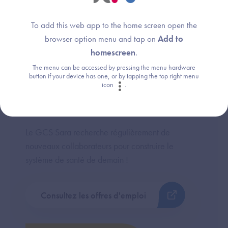
To add this web app to the home screen open the
browser option menu and tap on
Add to
homescreen
.
The menu can be accessed by pressing the menu hardware
button if your device has one, or by tapping the top right menu
icon
.
Le GCS Sara recrute
Le GCS Sara recherche régulièrement de
nouveaux collaborateurs pour construire le
système de santé de demain !
Consultez les offres d'emploi