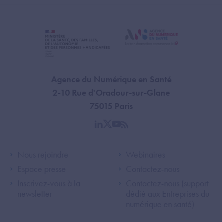
Agence du Numérique en Santé
2-10 Rue d'Oradour-sur-Glane
75015 Paris
linkedin
twitter
youtube
rss
Footer Left ANS
Footer Right A
Nous rejoindre
Webinaires
Espace presse
Contactez-nous
Inscrivez-vous à la
Contactez-nous (support
newsletter
dédié aux Entreprises du
numérique en santé)