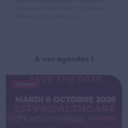
dédié à la régulation médicale. Cette bascule
intervient après celle du SAMU-SAS d’Angers,
réalisée en octobre dernier, qui...
A vos agendas !
Image
Image
ÉVÉNEMENT