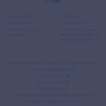
linkedin
twitter
youtube
rss
Footer Left ANS
Footer Right A
Nous rejoindre
Webinaires
Espace presse
Contactez-nous
Inscrivez-vous à la
Contactez-nous (support
newsletter
dédié aux Entreprises du
numérique en santé)
Footer Bottom ANS
Ministère de la santé, des familles, de l'autonomie et des
personnes handicapées
Legifrance.gouv.fr
Service-public.fr
Mentions légales
Politique de protection des données personnelles
Politique de gestion de cookies