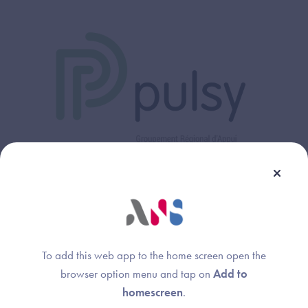
Pulsy recrute
To add this web app to the home screen open the
browser option menu and tap on
Add to
Pulsy est régulièrement à la recherche de
homescreen
.
nouveaux collaborateurs pour construire le