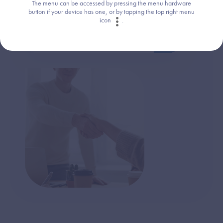
The menu can be accessed by pressing the menu hardware
système de santé de demain !
button if your device has one, or by tapping the top right menu
icon
.
Consultez les offres d'emploi