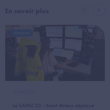
En savoir plus
élément précé
élémen
Image
Image
ACTUALITÉ
16 mars 2026
Le SAMU 22 - Saint-Brieuc déployé