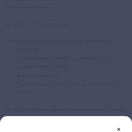
solutions informatiques.
Le certificat QHN garantit que :
les logiciels sont testés avant leur installation en
production ;
les déploiements sont efficaces et réalisés par des
équipes formées et stables ;
le support est réactif ;
l’industriel donne de la visibilité sur l’évolution de ses
produits.
Le certificat QHN est attribué à un industriel dont le système
de management de la qualité respecte le référentiel
Qualité Hôpital Numérique, qui repose sur le respect des