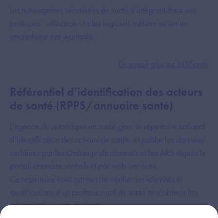
Les messageries sécurisées de santé s’intègrent dans vos
pratiques : utilisation via les logiciels métiers ou sur un
smartphone par exemple.
En savoir plus sur MSSanté
Référentiel d’identification des acteurs
de santé (RPPS/annuaire santé)
L’agence du numérique en santé gère le répertoire national
d’identification des acteurs de santé, et publie les données
certifiées par les Ordres professionnels et les ARS depuis le
portail annuaire.sante.fr et par web-services.
Ce répertoire vous permet de vérifier les identités et
qualifications d’un professionnel de santé et d’obtenir les
adresses de correspondants.