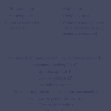
Footer Left ANS
Footer Right A
Nous rejoindre
Webinaires
Espace presse
Contactez-nous
Inscrivez-vous à la
Contactez-nous (support
newsletter
dédié aux Entreprises du
numérique en santé)
Footer Bottom ANS
Ministère de la santé, des familles, de l'autonomie et des
personnes handicapées
Legifrance.gouv.fr
Service-public.fr
Mentions légales
Politique de protection des données personnelles
Politique de gestion de cookies
Gestion des cookies