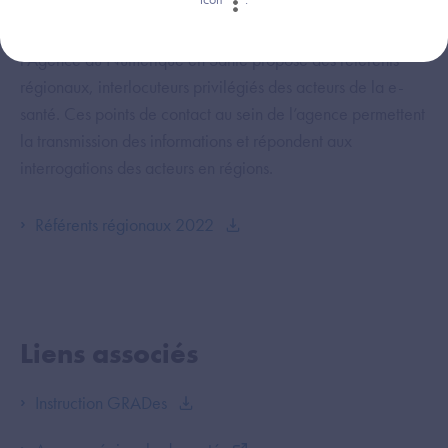
Pour simplifier les échanges entre et avec les régions,
l’Agence du Numérique en Santé propose des référents
régionaux, interlocuteurs privilégiés des acteurs de la e-
santé. Ces points de contact au sein de l’agence permettent
la transmission des informations et répondent aux
interrogations des acteurs en régions.
Référents régionaux 2022
Liens associés
Instruction GRADes