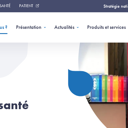
 SANTÉ
PATIENT
Stratégie nat
(page courante)
us ?
Présentation
Actualités
Produits et services
-santé