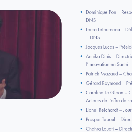
Dominique Pon – Respo
DNS
Laura Letourneau – Dé
– DNS
Jacques Lucas – Prési
Annika Dinis – Directr
l’Innovation en Santé
Patrick Mazaud – Cha
Gérard Raymond – Prés
Caroline Le Gloan – C
Acteurs de l’offre de 
Lionel Reichardt – Jour
Prosper Teboul – Dire
Chahra Louafi – Direct