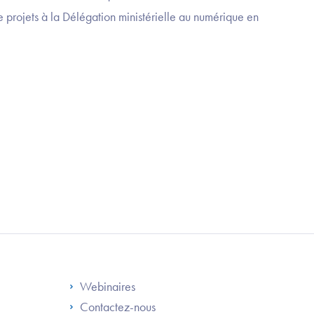
 projets à la Délégation ministérielle au numérique en
S
Footer Right ANS
Webinaires
Contactez-nous