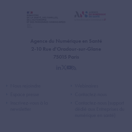
Agence du Numérique en Santé
2-10 Rue d'Oradour-sur-Glane
75015 Paris
linkedin
twitter
youtube
rss
Footer Left ANS
Footer Right A
Nous rejoindre
Webinaires
Espace presse
Contactez-nous
Inscrivez-vous à la
Contactez-nous (support
newsletter
dédié aux Entreprises du
numérique en santé)