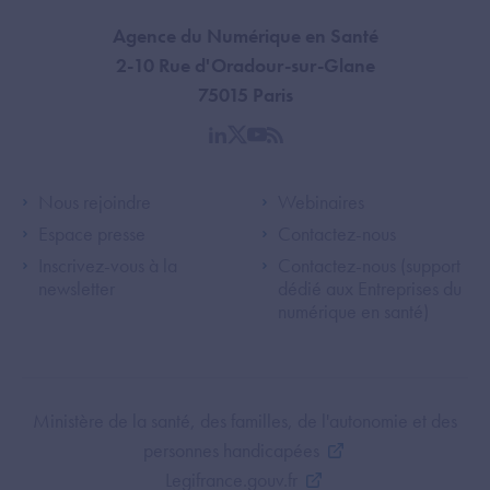
Agence du Numérique en Santé
2-10 Rue d'Oradour-sur-Glane
75015 Paris
linkedin
twitter
youtube
rss
Footer Left ANS
Footer Right A
Nous rejoindre
Webinaires
Espace presse
Contactez-nous
Inscrivez-vous à la
Contactez-nous (support
newsletter
dédié aux Entreprises du
numérique en santé)
Footer Bottom ANS
Ministère de la santé, des familles, de l'autonomie et des
personnes handicapées
Legifrance.gouv.fr