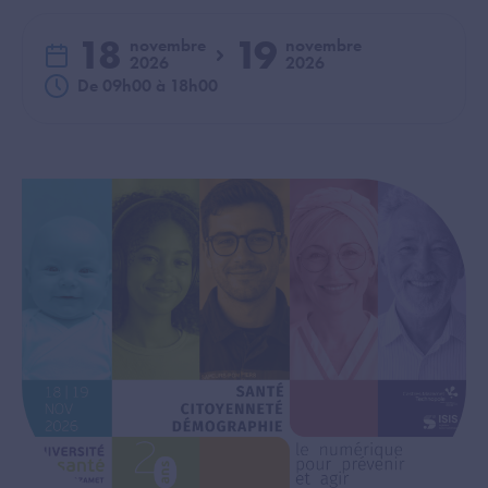
18
19
novembre
novembre
2026
2026
du
au
De 09h00 à 18h00