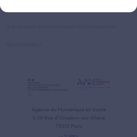
désormais permettre d’anticiper, de prévenir et de
transformer durablement les parcours de santé.
Le programme sera communiqué très prochainement.
Découvrez plus !
Agence du Numérique en Santé
2-10 Rue d'Oradour-sur-Glane
75015 Paris