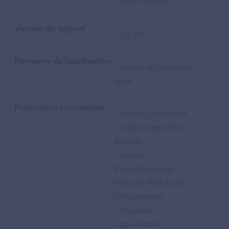
Maiia Medecin
1.24.40
Maisons et Centres de
santé
Médecin généraliste
Médecin spécialiste
Infirmier
Masseur
Kinésithérapeute
Pédicure-Podologue
Orthophoniste
Orthoptiste
Sage-femme