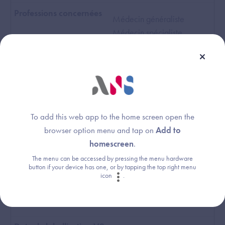
Médecin généraliste
Médecin spécialiste
Infirmier
Masseur
Kinésithérapeute
Pédicure-Podologue
Orthophoniste
Orthoptiste
To add this web app to the home screen open the
Diététicien
browser option menu and tap on
Add to
Sage-femme
homescreen
.
Psychologue
The menu can be accessed by pressing the menu hardware
button if your device has one, or by tapping the top right menu
icon
.
standard