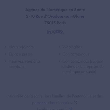
Agence du Numérique en Santé
2-10 Rue d'Oradour-sur-Glane
75015 Paris
linkedin
twitter
youtube
rss
Footer Left ANS
Footer Right A
Nous rejoindre
Webinaires
Espace presse
Contactez-nous
Inscrivez-vous à la
Contactez-nous (support
newsletter
dédié aux Entreprises du
numérique en santé)
Footer Bottom ANS
Ministère de la santé, des familles, de l'autonomie et des
personnes handicapées
Legifrance.gouv.fr