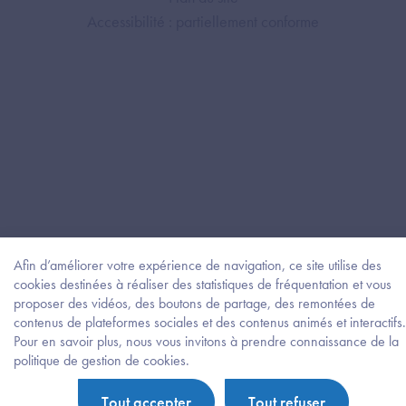
Accessibilité : partiellement conforme
Afin d’améliorer votre expérience de navigation, ce site utilise des
cookies destinées à réaliser des statistiques de fréquentation et vous
proposer des vidéos, des boutons de partage, des remontées de
contenus de plateformes sociales et des contenus animés et interactifs.
Pour en savoir plus, nous vous invitons à prendre connaissance de la
Besoi
politique de gestion de cookies.
d'être
guidé
Tout accepter
Tout refuser
?