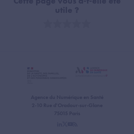
Cette page vous a-t-elle été
utile ?
Note
Agence du Numérique en Santé
2-10 Rue d'Oradour-sur-Glane
75015 Paris
linkedin
twitter
youtube
rss