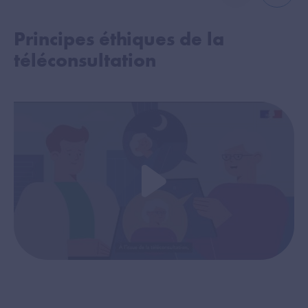
Principes éthiques de la
P
téléconsultation
t