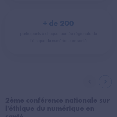
+ de
200
participants à chaque journée régionale de
l'éthique du numérique en santé
élément précé
élémen
2ème conférence nationale sur
1
l'éthique du numérique en
l
santé
s