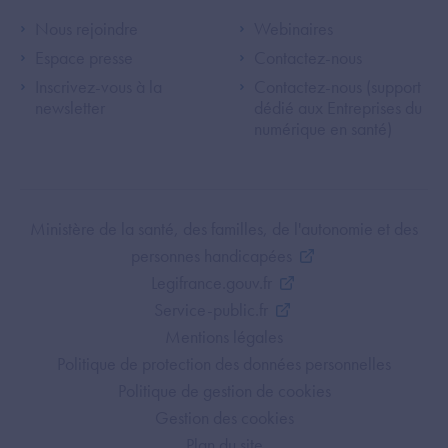
Footer Left ANS
Footer Right A
Nous rejoindre
Webinaires
Espace presse
Contactez-nous
Inscrivez-vous à la
Contactez-nous (support
newsletter
dédié aux Entreprises du
numérique en santé)
Footer Bottom ANS
Ministère de la santé, des familles, de l'autonomie et des
personnes handicapées
Legifrance.gouv.fr
Service-public.fr
Mentions légales
Politique de protection des données personnelles
Politique de gestion de cookies
Gestion des cookies
Plan du site