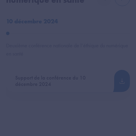
élément précé
élémen
10 décembre 2024
Fé
Deuxième conférence nationale de l’éthique du numérique
L'é
en santé
so
Support de la conférence du 10
décembre 2024