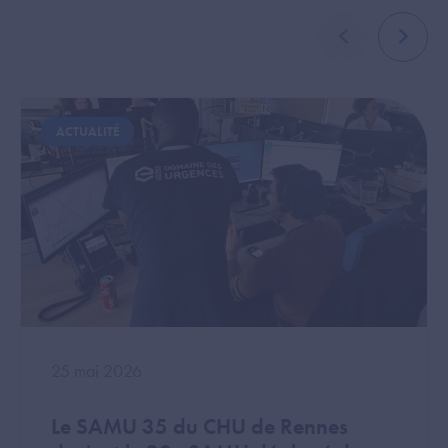
élément précé
élémen
Image
Image
ACTUALITÉ
25 mai 2026
Le SAMU 35 du CHU de Rennes