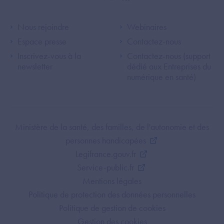
linkedin
twitter
youtube
rss
Footer Left ANS
Footer Right A
Nous rejoindre
Webinaires
Espace presse
Contactez-nous
Inscrivez-vous à la
Contactez-nous (support
newsletter
dédié aux Entreprises du
numérique en santé)
Footer Bottom ANS
Ministère de la santé, des familles, de l'autonomie et des
personnes handicapées
Legifrance.gouv.fr
Service-public.fr
Mentions légales
Politique de protection des données personnelles
Politique de gestion de cookies
Gestion des cookies