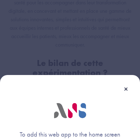
santé pour les accompagner dans leur transformation
digitale, en concevant et mettant en place une gamme de
solutions innovantes, simples et intuitives qui permettront
aux équipes internes et professionnels de santé de mieux
accueillir les patients, mieux les accompagner et mieux
communiquer.
Le bilan de cette
expérimentation ?
Vous souhaitez en savoir plus sur le déroulement de cette
expérimentation ? Consultez le
bilan final de
l'expérimentation de ATN MEDIASCREEN
réalisé par
les lauréats.
To add this web app to the home screen