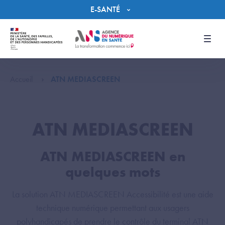
Panneau de gestion des cookies
E-SANTÉ
Men
Accueil
ATN MEDIASCREEN
ATN MEDIASCREEN
ATN MEDIASCREEN en
quelques mots
La solution ATN MEDIASCREEN Accessibilité est une aide
technique numérique permettant aux usagers
polyhandicapés de prendre le contrôle du terminal ATN