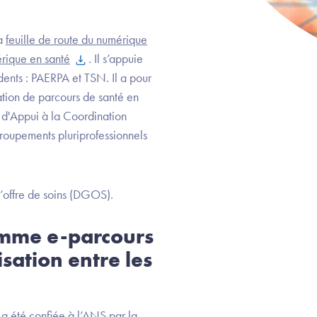
la
feuille de route du numérique
érique en santé
. Il s’appuie
ents : PAERPA et TSN. Il a pour
ation de parcours de santé en
f d'Appui à la Coordination
groupements pluriprofessionnels
’offre de soins (DGOS).
amme e-parcours
sation entre les
a été confiée à l’ANS par la