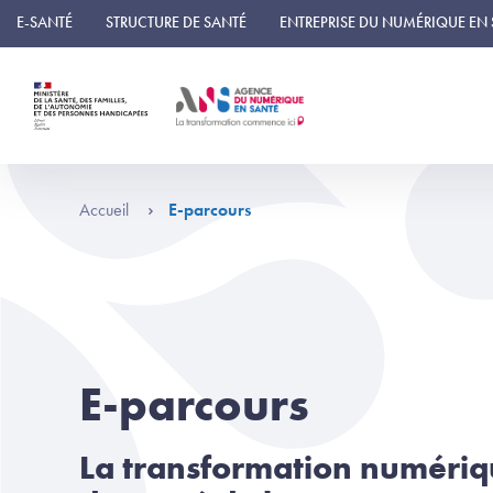
Panneau de gestion des cookies
E-SANTÉ
STRUCTURE DE SANTÉ
ENTREPRISE DU NUMÉRIQUE EN
Accueil
E-parcours
E-parcours
La transformation numériq