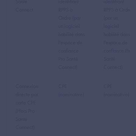
Santé
identifiant
identifiant
Connect
RPPS à
RPPS à Ordre
Ordre (par
(par un
un logiciel
logiciel
habilité dans
habilité dans
l'espace de
l'espace de
confiance
confiance Pro
Pro Santé
Santé
Connect)
Connect)
Connexion
CPE
CPE
directe par
(nominative)
(nominative)
carte CPE
(Hors Pro
Santé
Connect)