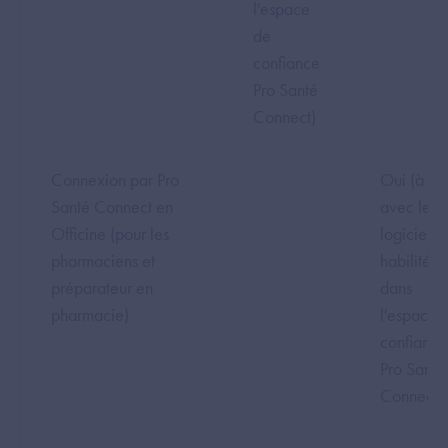
l'espace
de
confiance
Pro Santé
Connect)
Connexion par Pro
Oui (à ve
Santé Connect en
avec les
Officine (pour les
logiciels
pharmaciens et
habilités
préparateur en
dans
pharmacie)
l'espace 
confiance
Pro Santé
Connect)