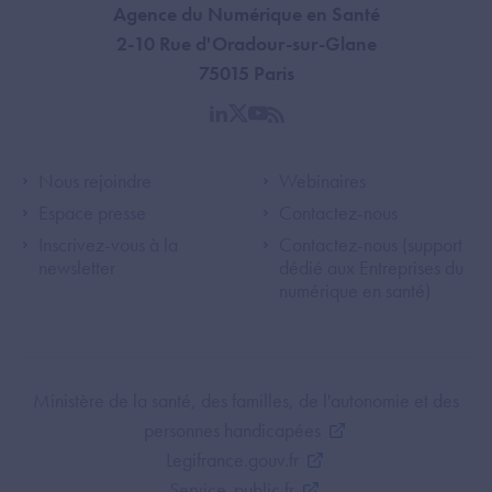
Agence du Numérique en Santé
2-10 Rue d'Oradour-sur-Glane
75015 Paris
linkedin
twitter
youtube
rss
Footer Left ANS
Footer Right A
Nous rejoindre
Webinaires
Espace presse
Contactez-nous
Inscrivez-vous à la
Contactez-nous (support
newsletter
dédié aux Entreprises du
numérique en santé)
Footer Bottom ANS
Ministère de la santé, des familles, de l'autonomie et des
personnes handicapées
Legifrance.gouv.fr
Service-public.fr