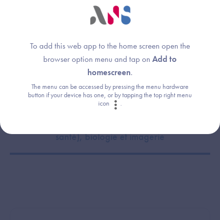
To add this web app to the home screen open the
Acquisition des droits intégrée
browser option menu and tap on
Add to
(ADRi)
homescreen
.
The menu can be accessed by pressing the menu hardware
button if your device has one, or by tapping the top right menu
icon
.
MDV (cabinet / centre de santé / maison de
santé), biologie et imagerie