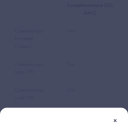
Complémentaire (SEL
AMC)
Connexion par
Non
Pro Santé
Connect
Connexion par
Oui
carte CPE
Connexion par
Oui
carte CPS
Connexion par
Oui
carte CPF