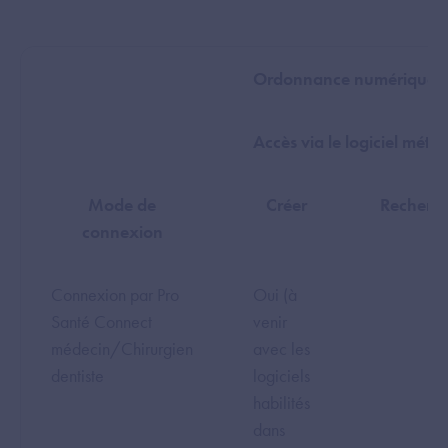
Ordonnance numérique
Accès via le logiciel métie
Mode de
Créer
Recherch
connexion
Connexion par Pro
Oui (à
Santé Connect
venir
médecin/Chirurgien
avec les
dentiste
logiciels
habilités
dans