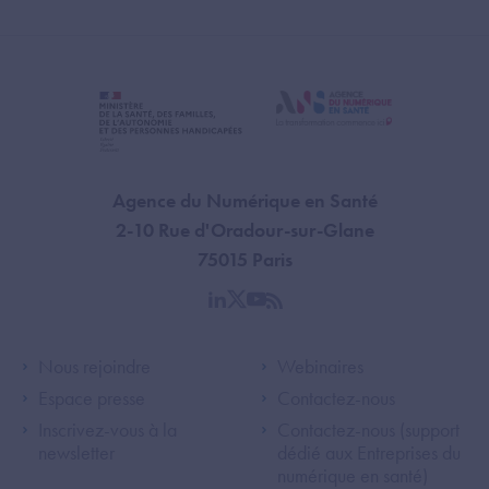
Agence du Numérique en Santé
2-10 Rue d'Oradour-sur-Glane
75015 Paris
linkedin
twitter
youtube
rss
Footer Left ANS
Footer Right A
Nous rejoindre
Webinaires
Espace presse
Contactez-nous
Inscrivez-vous à la
Contactez-nous (support
newsletter
dédié aux Entreprises du
numérique en santé)