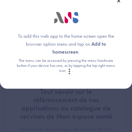
de demain !
To add this web app to the home screen open the
#Démo
browser option menu and tap on
Add to
homescreen
.
The menu can be accessed by pressing the menu hardware
button if your device has one, or by tapping the top right menu
icon
.
14h30 - 15h15
Tout savoir sur le
référencement de vos
applications au catalogue de
services de Mon espace santé
Présentation du catalogue de services de Mon