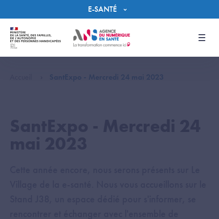
Panneau de gestion des cookies
E-SANTÉ
Men
Accueil
SantExpo - Mercredi 24 mai 2023
SantExpo - Mercredi 24
mai 2023
Cette année encore, nous serons présents sur Le
Village de la e-santé. Nous vous accueillons sur le
Stand J38, un espace dédié pour s'informer, se
rencontrer et échanger avec l'ensemble de