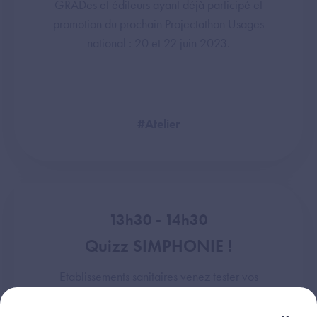
GRADes et éditeurs ayant déjà participé et
promotion du prochain Projectathon Usages
national : 20 et 22 juin 2023.
#Atelier
13h30 - 14h30
Quizz SIMPHONIE !
Etablissements sanitaires venez tester vos
connaissances sur le programme et découvrir
les opportunités d’efficience de la chaîne AFRT