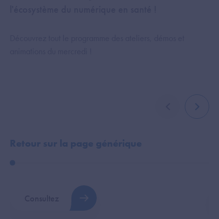
l'écosystème du numérique en santé !
Découvrez tout le programme des ateliers, démos et
animations du mercredi !
élément précé
élémen
Retour sur la page générique
P
Consultez