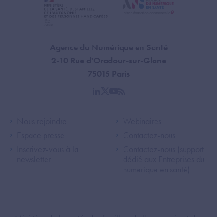
Agence du Numérique en Santé
2-10 Rue d'Oradour-sur-Glane
75015 Paris
linkedin
twitter
youtube
rss
Footer Left ANS
Footer Right A
Nous rejoindre
Webinaires
Espace presse
Contactez-nous
Inscrivez-vous à la
Contactez-nous (support
newsletter
dédié aux Entreprises du
numérique en santé)