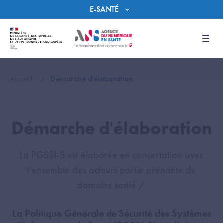
Panneau de gestion des cookies
E-SANTÉ
Men
Accueil
Démarche d'élaboration
Démarche d'élaboration
La PGSSI-S est élaborée en concertation avec
l’ensemble des acteurs partie prenante du
domaine santé /
La Politique Générale de Sécurité des Systèmes