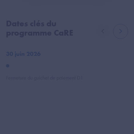
Dates clés du
programme CaRE
élément précé
élémen
30 juin 2026
4 
Fermeture du guichet de paiement D1
Fe
mé