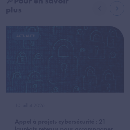
🔎Pour en savoir
plus
élément précé
élémen
Image
Image
ACTUALITÉ
10 juillet 2026
Appel à projets cybersécurité : 21
lauréats retenus pour accompagner