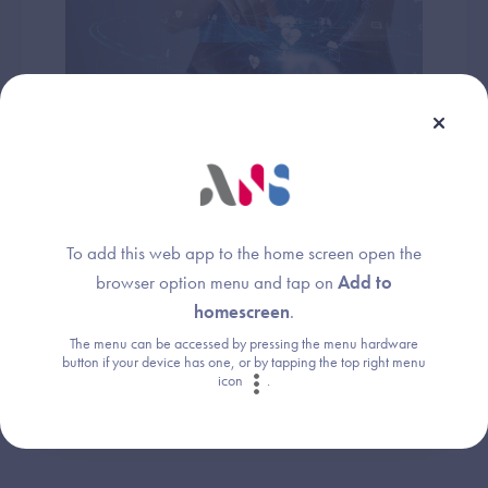
Je déclare un incident
Si vous êtes confronté à un incident de
cybersécurité, vous pouvez nous contacter
au 09 72 43 91 25 en cas d'urgence ou faire
To add this web app to the home screen open the
une déclaration au lien ci-dessous.
browser option menu and tap on
Add to
homescreen
.
Signalez un incident
The menu can be accessed by pressing the menu hardware
button if your device has one, or by tapping the top right menu
icon
.