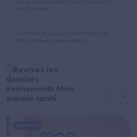
sur la communication avec les patients
via MSSanté ?
Comment un usager peut-il activer sa
BAL sur Mon espace santé ?
👇Revivez les
derniers
événements Mon
espace santé
élément précé
élémen
Image
WEBINAIRE