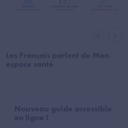
élément précé
élémen
Les Français parlent de Mon
M
espace santé
c
Nouveau guide accessible
en ligne !