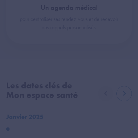
Un agenda médical
pour centraliser ses rendez-vous et de recevoir
des rappels personnalisés.
Les dates clés de
Mon espace santé
élément précé
élémen
Janvier 2025
O