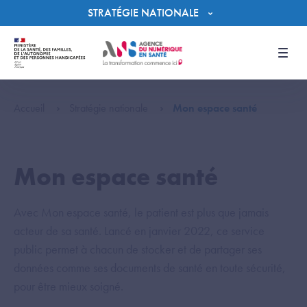
Panneau de gestion des cookies
STRATÉGIE NATIONALE
Men
Accueil
Stratégie nationale
Mon espace santé
Mon espace santé
Avec Mon espace santé, le patient est plus que jamais
acteur de sa santé. Lancé en janvier 2022, ce service
public permet à chacun de stocker et de partager ses
données comme ses documents de santé en toute sécurité,
pour être mieux soigné.