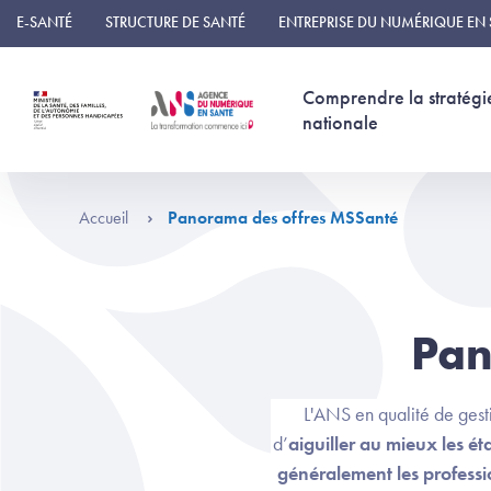
Panneau de gestion des cookies
E-SANTÉ
STRUCTURE DE SANTÉ
ENTREPRISE DU NUMÉRIQUE EN
Comprendre la stratégi
nationale
Accueil
Panorama des offres MSSanté
Pan
L'ANS en qualité de ges
d’
aiguiller au mieux les ét
généralement les professio