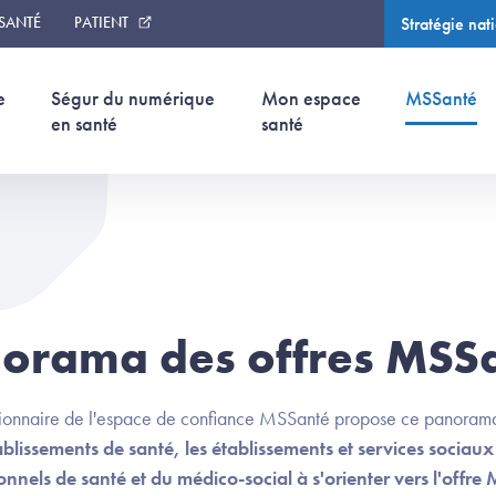
 SANTÉ
PATIENT
Stratégie nat
(page courant
(p
e
Ségur du numérique
Mon espace
MSSanté
en santé
santé
orama des offres MSS
tionnaire de l'espace de confiance MSSanté propose ce panorama
ablissements de santé, les établissements et services sociau
nnels de santé et du médico-social à s'orienter vers l'offre