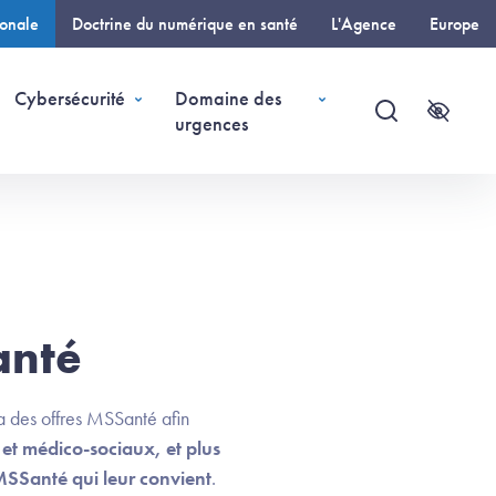
ionale
Doctrine du numérique en santé
L'Agence
Europe
e)
age courante)
Cybersécurité
Domaine des
urgences
Recherche
Accessi
anté
 des offres MSSanté afin
x et médico-sociaux, et plus
 MSSanté qui leur convient
.