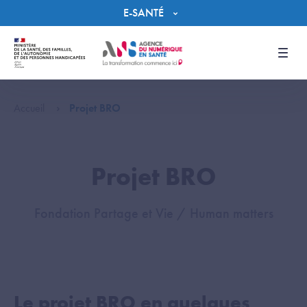
Panneau de gestion des cookies
E-SANTÉ
Men
Accueil
Projet BRO
Projet BRO
Fondation Partage et Vie / Human matters
Le projet BRO en quelques