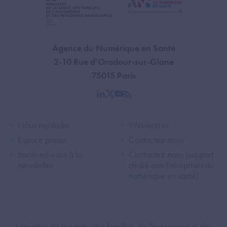
Agence du Numérique en Santé
2-10 Rue d'Oradour-sur-Glane
75015 Paris
linkedin
twitter
youtube
rss
Footer Left ANS
Footer Right A
Nous rejoindre
Webinaires
Espace presse
Contactez-nous
Inscrivez-vous à la
Contactez-nous (support
newsletter
dédié aux Entreprises du
numérique en santé)
Footer Bottom ANS
Ministère de la santé, des familles, de l'autonomie et des