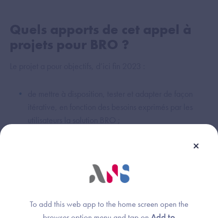
Quels apports de cet appel à
projets pour BRO ?
Le projet a pour objectifs, d’ici fin 2023 :
de mettre à disposition, tester et adapter de façon
itérative, en fonction des besoins exprimés par les
utilisateurs la solution BRO ;
d’évaluer les bénéfices et la réplicabilité de cette
solution et de partager cette évaluation
Présentation des acteurs de
l’expérimentation
To add this web app to the home screen open the
browser option menu and tap on
Add to