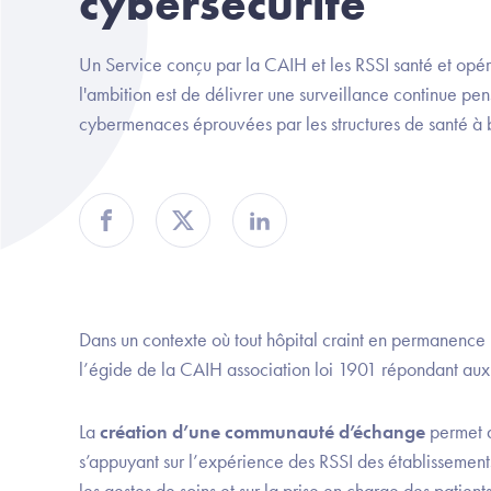
cybersécurité
Un Service conçu par la CAIH et les RSSI santé et opér
l'ambition est de délivrer une surveillance continue p
cybermenaces éprouvées par les structures de santé à bu
Partager sur Facebook
Partager sur Twitter
Partager sur Linkedin
Dans un contexte où tout hôpital craint en permanence u
l’égide de la CAIH association loi 1901 répondant aux
La
création d’une communauté d’échange
permet d
s’appuyant sur l’expérience des RSSI des établissements e
les gestes de soins et sur la prise en charge des patients