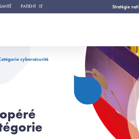
 SANTÉ
PATIENT
Stratégie nat
Catégorie cybersécurité
 opéré
tégorie