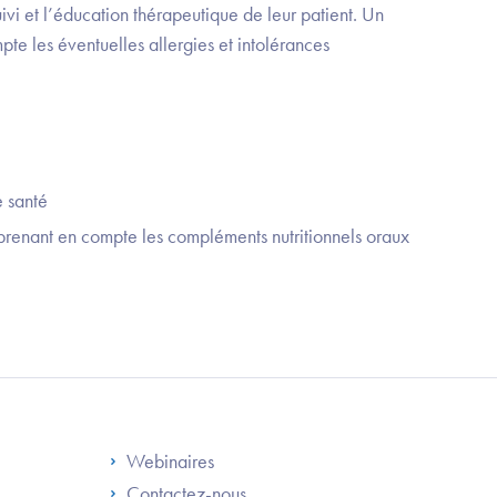
ivi et l’éducation thérapeutique de leur patient. Un
pte les éventuelles allergies et intolérances
e santé
 prenant en compte les compléments nutritionnels oraux
S
Footer Right ANS
Webinaires
Contactez-nous