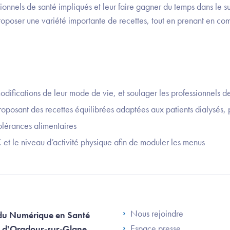
ionnels de santé impliqués et leur faire gagner du temps dans le su
 proposer une variété importante de recettes, tout en prenant en com
difications de leur mode de vie, et soulager les professionnels d
proposant des recettes équilibrées adaptées aux patients dialysés,
olérances alimentaires
et le niveau d’activité physique afin de moduler les menus
Footer Left AN
Nous rejoindre
du Numérique en Santé
Espace presse
 d'Oradour-sur-Glane