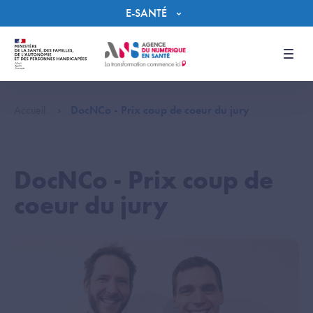
Panneau de gestion des cookies
E-SANTÉ
Men
Accueil
DocNCo - Prix coup de coeur du jury
DocNCo - Prix coup de
coeur du jury