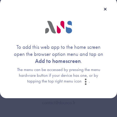
d'informations sur les STAFFs Sainte Camille
ici
et
ici
.
L’
hôpital Saint Camille
(Bry sur Marne, Etablissement de
la FEHAP) et sa Directrice Générale, Mme Julie Chastres,
soutiennent DOCNCO depuis le début du projet.
To add this web app to the home screen
Contact
open the browser option menu and tap on
Add to homescreen
.
Le site de DOCNCO
The menu can be accessed by pressing the menu
hardware button if your device has one, or by
Dr Clément Morin
(clement.morin@docnco.fr) et
Dr
tapping the top right menu icon
.
Romain Troalen
(romain.troalen@docnco.fr)
contact@docnco.fr