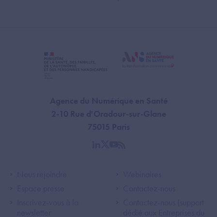
Agence du Numérique en Santé
2-10 Rue d'Oradour-sur-Glane
75015 Paris
linkedin
twitter
youtube
rss
Footer Left ANS
Footer Right A
Nous rejoindre
Webinaires
Espace presse
Contactez-nous
Inscrivez-vous à la
Contactez-nous (support
newsletter
dédié aux Entreprises du