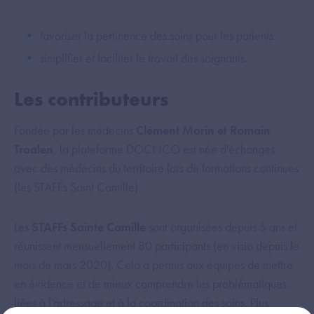
favoriser la pertinence des soins pour les patients
simplifier et faciliter le travail des soignants.
Les contributeurs
Fondée par les médecins
Clément Morin et Romain
Troalen
, la plateforme DOCNCO est née d'échanges
avec des médecins du territoire lors de formations continues
(les STAFFs Saint Camille).
Les
STAFFs Sainte Camille
sont organisées depuis 5 ans et
réunissent mensuellement 80 participants (en visio depuis le
mois de mars 2020). Cela a permis aux équipes de mettre
en évidence et de mieux comprendre les problématiques
liées à l’adressage et à la coordination des soins. Plus