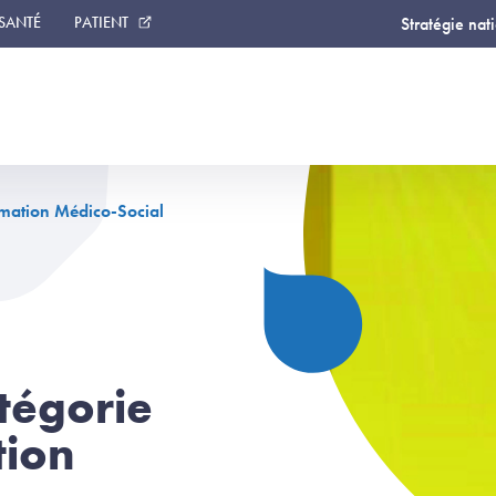
 SANTÉ
PATIENT
Stratégie nat
rmation Médico-Social
tégorie
tion