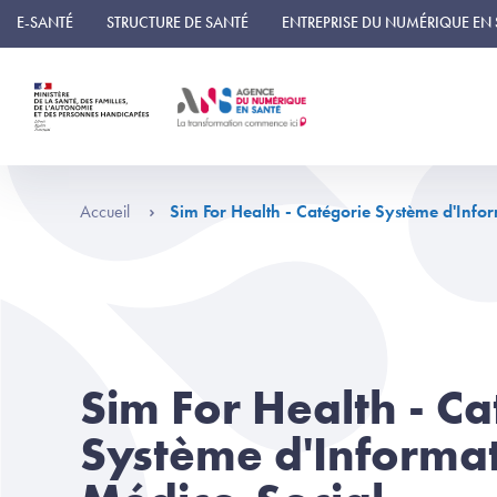
Panneau de gestion des cookies
E-SANTÉ
STRUCTURE DE SANTÉ
ENTREPRISE DU NUMÉRIQUE EN
Accueil
Sim For Health - Catégorie Système d'Info
Sim For Health - Ca
Système d'Informa