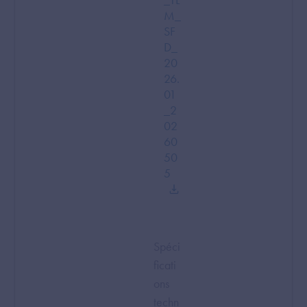
M_
SF
D_
20
26.
01
_2
02
60
50
5
Spéci
ficati
ons
techn