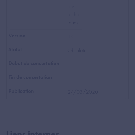
ons
techn
iques
1.0
Obsolète
27/03/2020
Liens internes