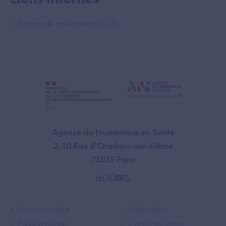
Espace de publication CI-SIS
Agence du Numérique en Santé
2-10 Rue d'Oradour-sur-Glane
75015 Paris
linkedin
twitter
youtube
rss
Footer Left ANS
Footer Right A
Nous rejoindre
Webinaires
Espace presse
Contactez-nous