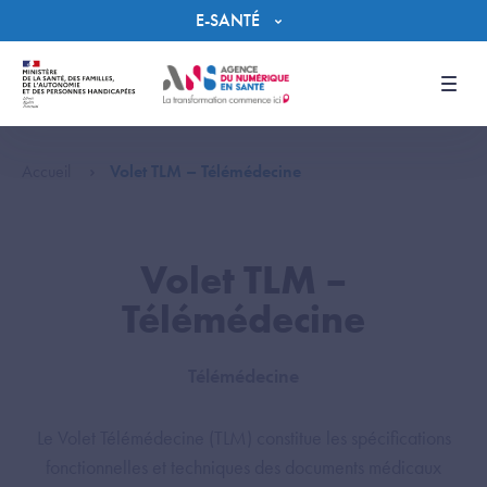
Panneau de gestion des cookies
E-SANTÉ
Men
Accueil
Volet TLM – Télémédecine
Volet TLM –
Télémédecine
Télémédecine
Le Volet Télémédecine (TLM) constitue les spécifications
fonctionnelles et techniques des documents médicaux