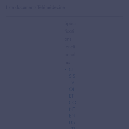
Liste documents Télémédecine
Spéci
ficati
ons
foncti
onnel
les
CI-
SIS
_V
OL
ET_
CO
NT
EN
US
_TL