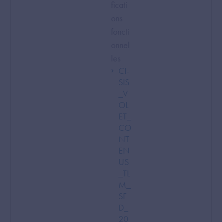
ficati
ons
foncti
onnel
les
CI-
SIS
_V
OL
ET_
CO
NT
EN
US
_TL
M_
SF
D_
20