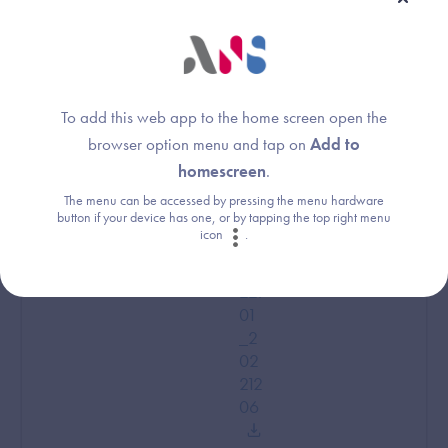
ET_
CO
NT
EN
US
To add this web app to the home screen open the
_TL
browser option menu and tap on
Add to
M_
homescreen
.
ST
D_
The menu can be accessed by pressing the menu hardware
button if your device has one, or by tapping the top right menu
CD
icon
.
A_
20
22.
01
_2
02
212
06