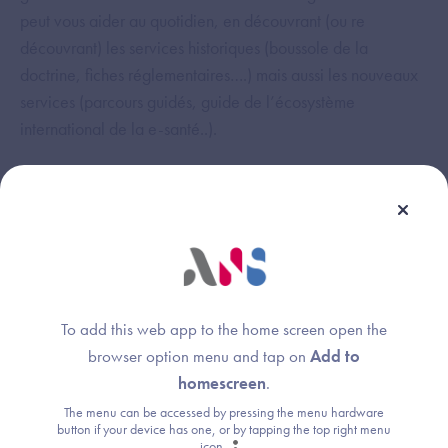
peut vous aider au quotidien, en découvrant (ou re
découvrant) les services historiques (boussole de la
doctrine, fiches réglementaires….) mais aussi les nouveaux
services (parcours guidés, guide de l’écosystème
international de la e-santé..).
Webinaire animé par :
Anne Bertaud
Image
To add this web app to the home screen open the
Agence du Numérique en Santé
browser option menu and tap on
Add to
homescreen
.
The menu can be accessed by pressing the menu hardware
Julien Plagnes
Image
button if your device has one, or by tapping the top right menu
icon
.