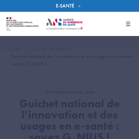
Panneau de gestion des cookies
E-SANTÉ
Men
Accueil
Liste des Webinaires
Guichet national de l’innovation et des usages en e-santé
: soyez G_NIUS !
LES WEBINAIRES DE L'ANS
Guichet national de
l’innovation et des
usages en e-santé :
soyez G_NIUS !