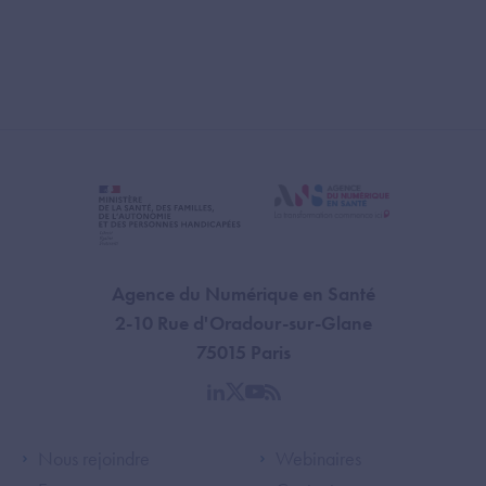
Agence du Numérique en Santé
2-10 Rue d'Oradour-sur-Glane
75015 Paris
linkedin
twitter
youtube
rss
Footer Left ANS
Footer Right A
Nous rejoindre
Webinaires