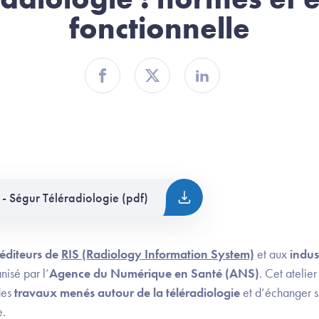
fonctionnelle
Partager sur Facebook
Partager sur Twitter
Partager sur Linkedin
- Ségur Téléradiologie (pdf)
éditeurs de
RIS (Radiology Information System)
et aux
indus
nisé par l’
Agence du Numérique en Santé (ANS)
. Cet atelier
des
travaux menés autour de la téléradiologie
et d’échanger su
e.