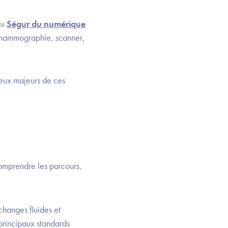
du
Ségur du numérique
, mammographie, scanner,
jeux majeurs de ces
omprendre les parcours,
échanges fluides et
 principaux standards