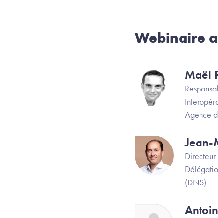
Webinaire a
Maël 
Image
Responsab
Interopéra
Agence d
Jean-
Image
Directeur 
Délégatio
(DNS)
Antoi
Image