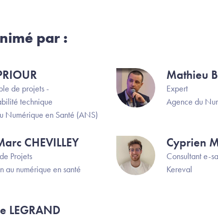
nimé par :
PRIOUR
Mathieu 
Image
le de projets -
Expert
bilité technique
Agence du Num
u Numérique en Santé (ANS)
Marc CHEVILLEY
Cyprien 
Image
de Projets
Consultant e-s
n au numérique en santé
Kereval
ne LEGRAND