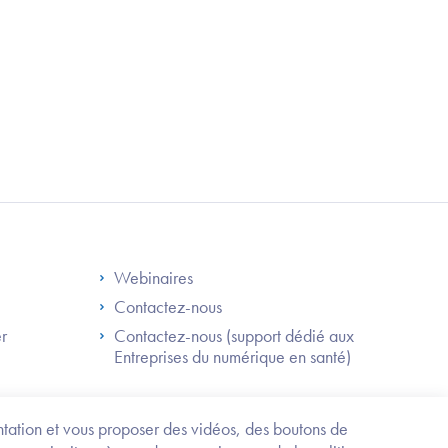
S
Footer Right ANS
Webinaires
Contactez-nous
er
Contactez-nous (support dédié aux
Entreprises du numérique en santé)
Besoin
d'être
guidé
entation et vous proposer des vidéos, des boutons de
?