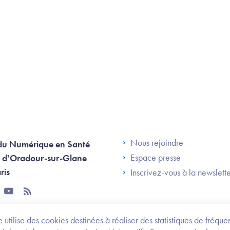
Footer Left AN
Nous rejoindre
du Numérique en Santé
Espace presse
 d'Oradour-sur-Glane
ris
Inscrivez-vous à la newslett
tter
youtube
rss
 utilise des cookies destinées à réaliser des statistiques de fréqu