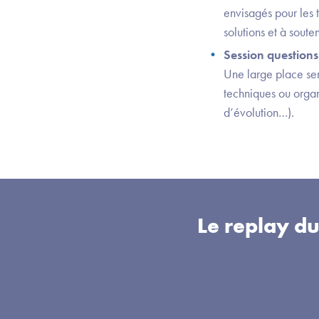
envisagés pour les t
solutions et à sout
Session question
Une large place ser
techniques ou organ
d’évolution…).
Le replay d