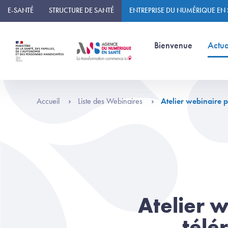
Panneau de gestion des cookies
E-SANTÉ
STRUCTURE DE SANTÉ
ENTREPRISE DU NUMÉRIQUE EN
(page courante)
Bienvenue
Actua
Accueil
Liste des Webinaires
Atelier webinaire p
Atelier w
télé