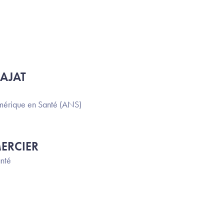
BAJAT
érique en Santé (ANS)
MERCIER
anté