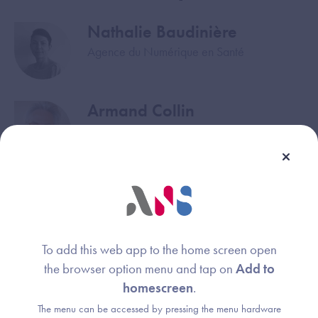
Nathalie Baudinière
Image
Agence du Numérique en Santé
Armand Collin
Image
Agence du Numérique en Santé
Mathieu Bajat
Image
Agence du Numérique en Santé
To add this web app to the home screen open
Jean-Marc Chevilley
Image
the browser option menu and tap on
Add to
homescreen
.
Agence du Numérique en Santé
The menu can be accessed by pressing the menu hardware