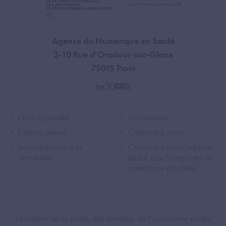
Agence du Numérique en Santé
2-10 Rue d'Oradour-sur-Glane
75015 Paris
linkedin
twitter
youtube
rss
Footer Left ANS
Footer Right A
Nous rejoindre
Webinaires
Espace presse
Contactez-nous
Inscrivez-vous à la
Contactez-nous (support
newsletter
dédié aux Entreprises du
numérique en santé)
Footer Bottom ANS
Ministère de la santé, des familles, de l'autonomie et des