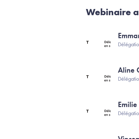
Webinaire a
Emman
Image
Délégatio
Alin
Image
Délégatio
Emili
Image
Délégatio
Vince
Image