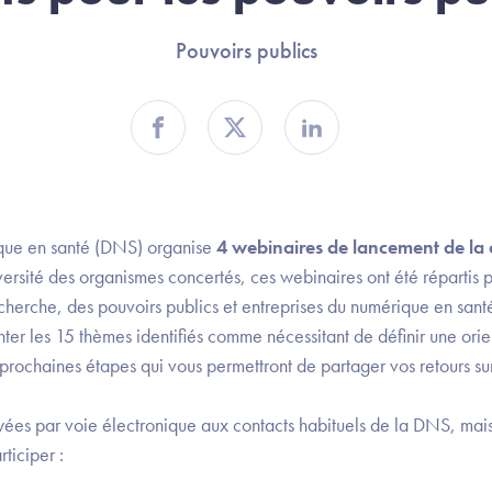
Pouvoirs publics
Partager sur Facebook
Partager sur Twitter
Partager sur Linkedin
que en santé (DNS) organise
4 webinaires de lancement de la 
versité des organismes concertés, ces webinaires ont été répartis 
echerche, des pouvoirs publics et entreprises du numérique en sant
ter les 15 thèmes identifiés comme nécessitant de définir une orie
rochaines étapes qui vous permettront de partager vos retours su
oyées par voie électronique aux contacts habituels de la DNS, m
rticiper :