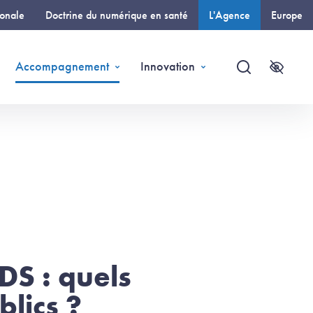
ionale
Doctrine du numérique en santé
L'Agence
Europe
(page courante)
Accompagnement
Innovation
Recherche
Accessi
DS : quels
blics ?