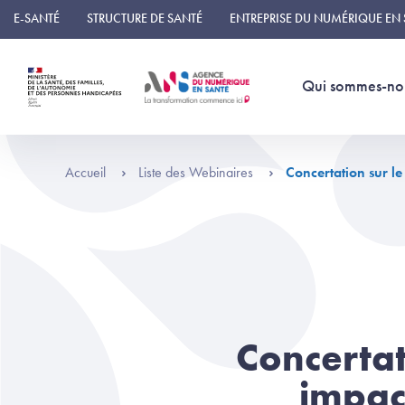
Panneau de gestion des cookies
E-SANTÉ
STRUCTURE DE SANTÉ
ENTREPRISE DU NUMÉRIQUE EN
Qui sommes-no
Accueil
Liste des Webinaires
Concertation sur le
Concertat
impact