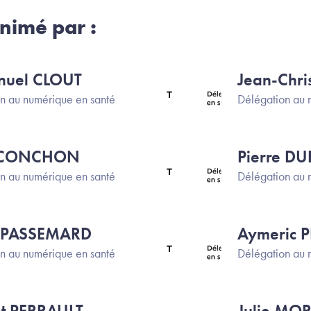
nimé par :
uel CLOUT
Jean-Chr
Image
n au numérique en santé
Délégation au 
e CONCHON
Pierre DU
Image
n au numérique en santé
Délégation au 
e PASSEMARD
Aymeric 
Image
n au numérique en santé
Délégation au 
nt PERRAULT
Julie MO
Image