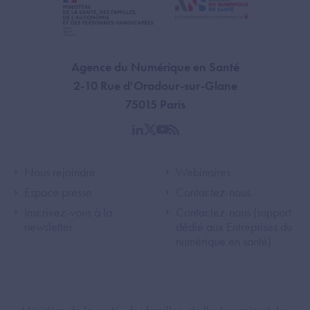
Agence du Numérique en Santé
2-10 Rue d'Oradour-sur-Glane
75015 Paris
linkedin
twitter
youtube
rss
Footer Left ANS
Footer Right A
Nous rejoindre
Webinaires
Espace presse
Contactez-nous
Inscrivez-vous à la
Contactez-nous (support
newsletter
dédié aux Entreprises du
numérique en santé)