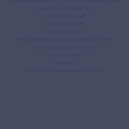
Footer Bottom ANS
Ministère de la santé, des familles, de l'autonomie et des
personnes handicapées
Legifrance.gouv.fr
Service-public.fr
Mentions légales
Politique de protection des données personnelles
Politique de gestion de cookies
Gestion des cookies
Plan du site
Accessibilité : partiellement conforme