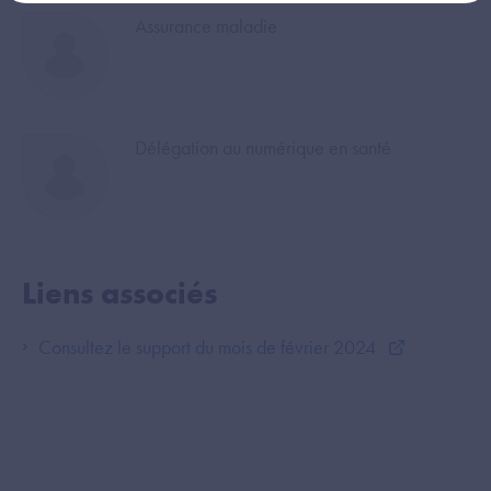
Image
Assurance maladie
Image
Délégation au numérique en santé
Liens associés
Consultez le support du mois de février 2024