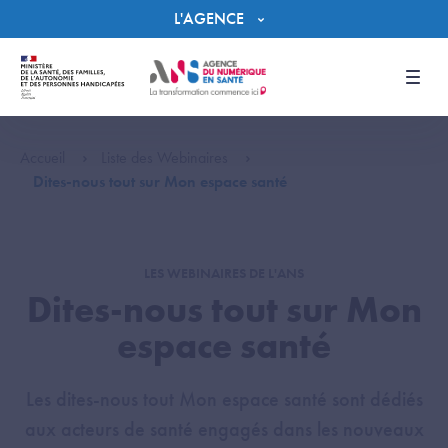
Panneau de gestion des cookies
L'AGENCE
Men
Accueil
Liste des Webinaires
Dites-nous tout sur Mon espace santé
LES WEBINAIRES DE L'ANS
Dites-nous tout sur Mon
espace santé
Les dites-nous tout Mon espace santé sont dédiés
aux acteurs de santé engagés dans les nouveaux