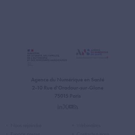
Agence du Numérique en Santé
2-10 Rue d'Oradour-sur-Glane
75015 Paris
linkedin
twitter
youtube
rss
Footer Left ANS
Footer Right A
Nous rejoindre
Webinaires
Espace presse
Contactez-nous