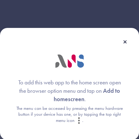
To add this web app to the home screen open
the browser option menu and tap on
Add to
Webinaire animé par :
homescreen
.
The menu can be accessed by pressing the menu hardware
Nelsa Louro
Image
button if your device has one, or by tapping the top right
Agence du Numérique en Santé
menu icon
.