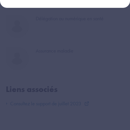
Image
Délégation au numérique en santé
Image
Assurance maladie
Liens associés
Consultez le support de juillet 2023