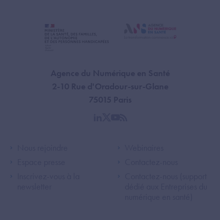
Agence du Numérique en Santé
2-10 Rue d'Oradour-sur-Glane
75015 Paris
linkedin
twitter
youtube
rss
Footer Left ANS
Footer Right A
Nous rejoindre
Webinaires
Espace presse
Contactez-nous
Inscrivez-vous à la
Contactez-nous (support
newsletter
dédié aux Entreprises du
numérique en santé)