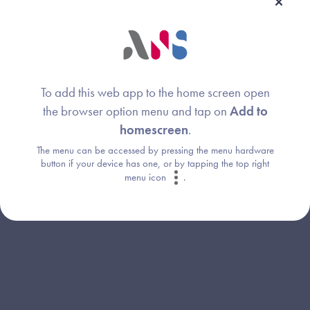
To add this web app to the home screen open
the browser option menu and tap on
Add to
Webinaire animé par :
homescreen
.
The menu can be accessed by pressing the menu hardware
Anne Lorin
Image
button if your device has one, or by tapping the top right
Agence du Numérique en Santé
menu icon
.