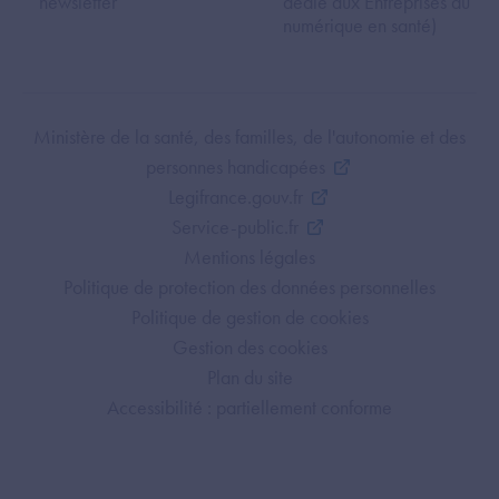
newsletter
dédié aux Entreprises du
numérique en santé)
Footer Bottom ANS
Ministère de la santé, des familles, de l'autonomie et des
personnes handicapées
Legifrance.gouv.fr
Service-public.fr
Mentions légales
Politique de protection des données personnelles
Politique de gestion de cookies
Gestion des cookies
Plan du site
Accessibilité : partiellement conforme