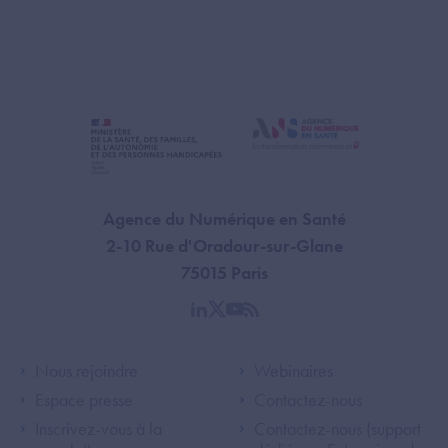
Agence du Numérique en Santé
2-10 Rue d'Oradour-sur-Glane
75015 Paris
linkedin
twitter
youtube
rss
Footer Left ANS
Footer Right A
Nous rejoindre
Webinaires
Espace presse
Contactez-nous
Inscrivez-vous à la
Contactez-nous (support