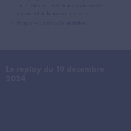
santé testé dans les secteur personnes agées,
personnes handicapées et domicile ;
Perspectives post-expérimentation.
Le replay du
19 décembre
2024