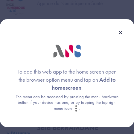
Agence du Numérique en Santé
Anne DAZINIERAS PICHON
Image
Délégation au numérique en santé
Yezza GABSI
Image
Assurance Maladie
To add this web app to the home screen open
the browser option menu and tap on
Add to
homescreen
.
Séverine BRACHET
Image
The menu can be accessed by pressing the menu hardware
Assurance Maladie
button if your device has one, or by tapping the top right
menu icon
.
Said BERRAMDANE
Image