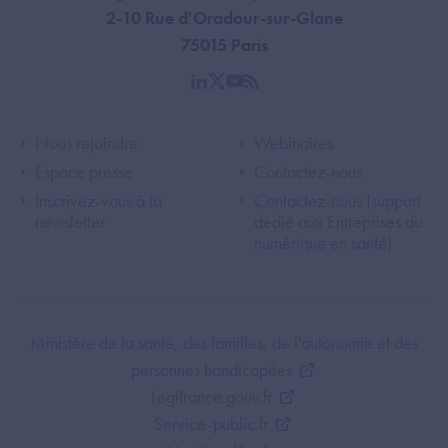
2-10 Rue d'Oradour-sur-Glane
75015 Paris
linkedin
twitter
youtube
rss
Footer Left ANS
Footer Right A
Nous rejoindre
Webinaires
Espace presse
Contactez-nous
Inscrivez-vous à la
Contactez-nous (support
newsletter
dédié aux Entreprises du
numérique en santé)
Footer Bottom ANS
Ministère de la santé, des familles, de l'autonomie et des
personnes handicapées
Legifrance.gouv.fr
Service-public.fr