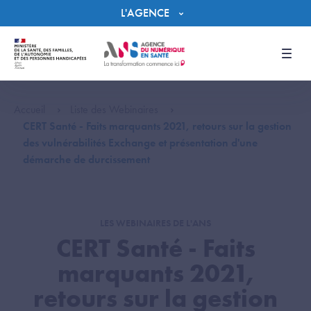
Panneau de gestion des cookies
L'AGENCE
Men
Accueil
Liste des Webinaires
CERT Santé - Faits marquants 2021, retours sur la gestion
des vulnérabilités Exchange et présentation d'une
démarche de durcissement
LES WEBINAIRES DE L'ANS
CERT Santé - Faits
marquants 2021,
retours sur la gestion