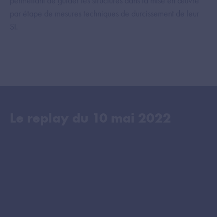
permettant de guider les structures dans la mise en œuvre
par étape de mesures techniques de durcissement de leur
SI.
Le replay du
10 mai 2022