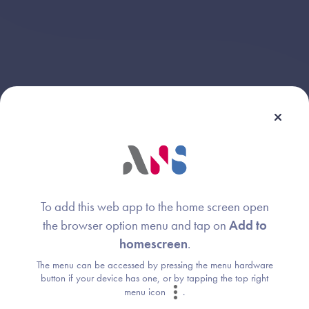
Webinaire animé par :
Emmanuel Sohier
Image
To add this web app to the home screen open
Agence du Numérique en Santé
the browser option menu and tap on
Add to
homescreen
.
The menu can be accessed by pressing the menu hardware
Lionel Prat
button if your device has one, or by tapping the top right
Image
menu icon
.
Agence du Numérique en Santé