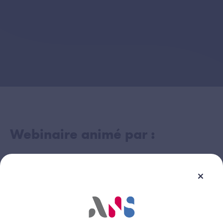
Webinaire animé par :
Florian Catteau
Image
Directeur de programme
Agence du Numérique en Santé (ANS)
Adeline Lembré
Image