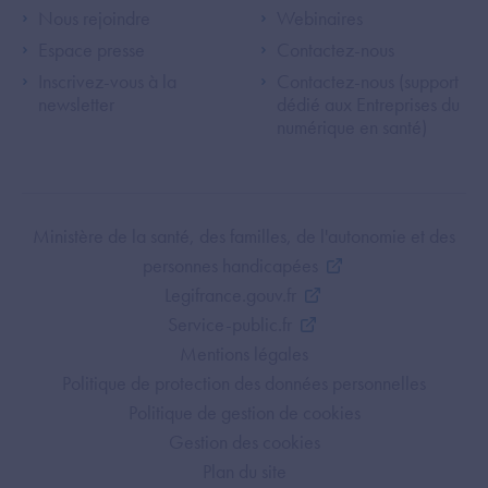
Footer Left ANS
Footer Right A
Nous rejoindre
Webinaires
Espace presse
Contactez-nous
Inscrivez-vous à la
Contactez-nous (support
newsletter
dédié aux Entreprises du
numérique en santé)
Footer Bottom ANS
Ministère de la santé, des familles, de l'autonomie et des
personnes handicapées
Legifrance.gouv.fr
Service-public.fr
Mentions légales
Politique de protection des données personnelles
Politique de gestion de cookies
Gestion des cookies
Plan du site