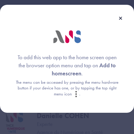
To add this web app to the home screen open
Webinaire animé par :
the browser option menu and tap on
Add to
homescreen
.
Mael PRIOUR
Image
The menu can be accessed by pressing the menu hardware
button if your device has one, or by tapping the top right
Chef de projet
menu icon
.
Agence du Numérique en Santé
Danielle COHEN
Image
Experte
Agence du Numérique en Santé