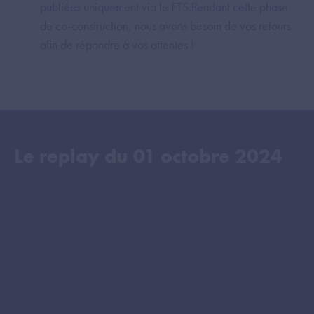
publiées uniquement via le FTS.Pendant cette phase
de co-construction, nous avons besoin de vos retours
afin de répondre à vos attentes !
Le replay du
01 octobre 2024