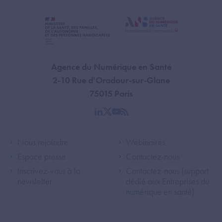
Agence du Numérique en Santé
2-10 Rue d'Oradour-sur-Glane
75015 Paris
linkedin
twitter
youtube
rss
Footer Left ANS
Footer Right A
Nous rejoindre
Webinaires
Espace presse
Contactez-nous
Inscrivez-vous à la
Contactez-nous (support
newsletter
dédié aux Entreprises du
numérique en santé)