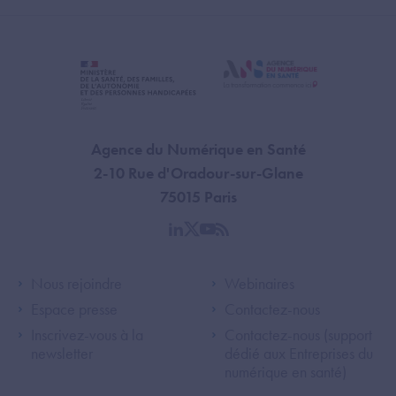
Agence du Numérique en Santé
2-10 Rue d'Oradour-sur-Glane
75015 Paris
linkedin
twitter
youtube
rss
Footer Left ANS
Footer Right A
Nous rejoindre
Webinaires
Espace presse
Contactez-nous
Inscrivez-vous à la
Contactez-nous (support
newsletter
dédié aux Entreprises du
numérique en santé)