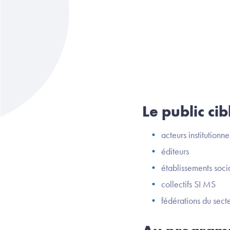
Le public cib
acteurs institution
éditeurs
établissements soci
collectifs SI MS
fédérations du sect