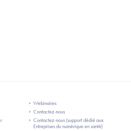
S
Footer Right ANS
Webinaires
Contactez-nous
er
Contactez-nous (support dédié aux
Entreprises du numérique en santé)