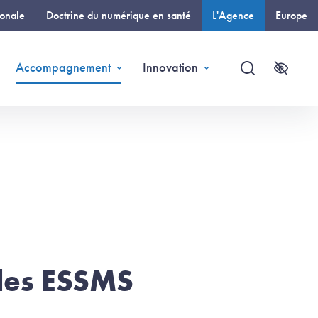
ionale
Doctrine du numérique en santé
L'Agence
Europe
(page courante)
Accompagnement
Innovation
Recherche
Accessi
 les ESSMS