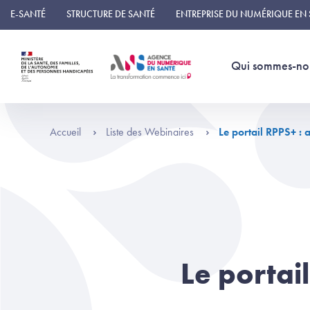
Panneau de gestion des cookies
E-SANTÉ
STRUCTURE DE SANTÉ
ENTREPRISE DU NUMÉRIQUE EN
Qui sommes-no
Accueil
Liste des Webinaires
Le portail RPPS+ :
Le portai