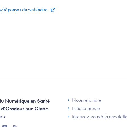
ns/réponses du webinaire
Footer Left AN
Nous rejoindre
du Numérique en Santé
Espace presse
 d'Oradour-sur-Glane
ris
Inscrivez-vous à la newslett