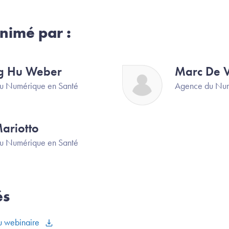
nimé par :
g Hu Weber
Marc De 
Image
u Numérique en Santé
Agence du Num
Mariotto
u Numérique en Santé
és
du webinaire