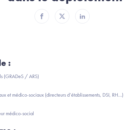
Partager sur Facebook
Partager sur Twitter
Partager sur Linkedin
le :
nels (GRADeS / ARS)
aux et médico-sociaux (directeurs d’établissements, DSI, RH…)
eur médico-social