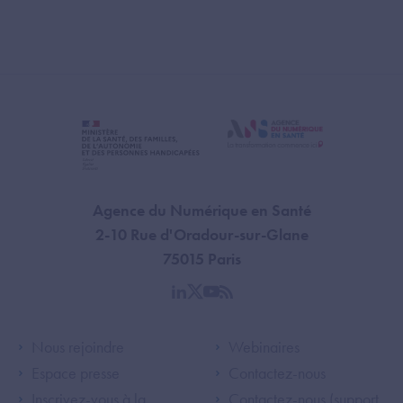
Agence du Numérique en Santé
2-10 Rue d'Oradour-sur-Glane
75015 Paris
linkedin
twitter
youtube
rss
Footer Left ANS
Footer Right A
Nous rejoindre
Webinaires
Espace presse
Contactez-nous
Inscrivez-vous à la
Contactez-nous (support