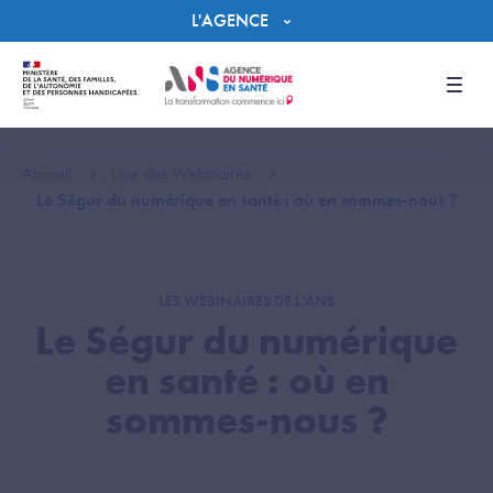
Panneau de gestion des cookies
L'AGENCE
Men
Accueil
Liste des Webinaires
Le Ségur du numérique en santé : où en sommes-nous ?
LES WEBINAIRES DE L'ANS
Le Ségur du numérique
en santé : où en
sommes-nous ?