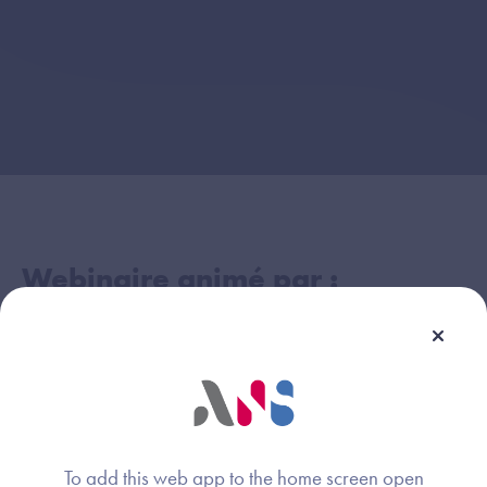
Webinaire animé par :
Nolwenn François
Image
Agence du Numérique en Santé
Jean-Christophe Turbatte
Image
To add this web app to the home screen open