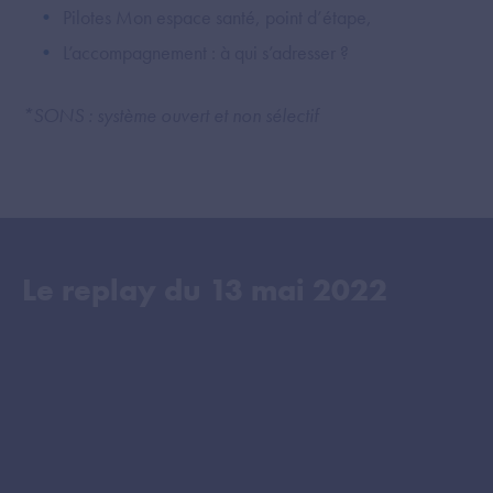
Pilotes Mon espace santé, point d’étape,
L’accompagnement : à qui s’adresser ?
*SONS : système ouvert et non sélectif
Le replay du
13 mai 2022