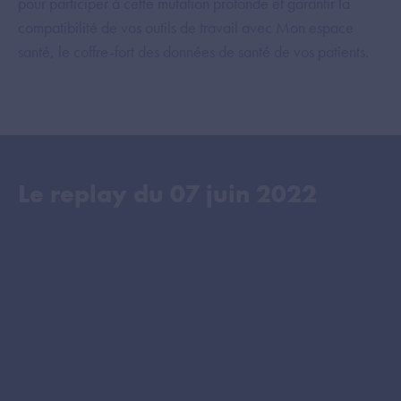
pour participer à cette mutation profonde et garantir la
compatibilité de vos outils de travail avec Mon espace
santé, le coffre-fort des données de santé de vos patients.
Le replay du
07 juin 2022