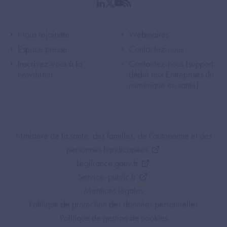
linkedin
twitter
youtube
rss
Footer Left ANS
Footer Right A
Nous rejoindre
Webinaires
Espace presse
Contactez-nous
Inscrivez-vous à la
Contactez-nous (support
newsletter
dédié aux Entreprises du
numérique en santé)
Footer Bottom ANS
Ministère de la santé, des familles, de l'autonomie et des
personnes handicapées
Legifrance.gouv.fr
Service-public.fr
Mentions légales
Politique de protection des données personnelles
Politique de gestion de cookies