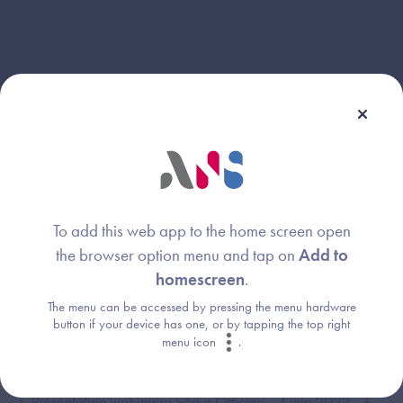
Webinaire animé par :
To add this web app to the home screen open
Xavier Vitry
Image
the browser option menu and tap on
Add to
Délégation ministérielle au numérique en
homescreen
.
santé
The menu can be accessed by pressing the menu hardware
button if your device has one, or by tapping the top right
menu icon
.
A télécharger
Présentation webinaire Ségur Officine - 7 juin 2022