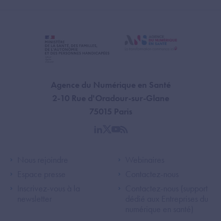
Agence du Numérique en Santé
2-10 Rue d'Oradour-sur-Glane
75015 Paris
linkedin
twitter
youtube
rss
Footer Left ANS
Footer Right A
Nous rejoindre
Webinaires
Espace presse
Contactez-nous
Inscrivez-vous à la
Contactez-nous (support
newsletter
dédié aux Entreprises du
numérique en santé)